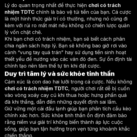
Lý do quan trọng nhất để thực hiện
chơi có trách
nhiệm TDTC
chính là bảo vệ túi tiền của bạn. Cá cược
là một hình thức giải trí có thưởng, nhưng nó cũng đi
kèm với rủi ro mất mát nếu không có chiến lược quản
lý vốn chặt chẽ.
Khi bạn chơi có trách nhiệm, bạn sẽ biết cách phân
chia ngân sách hợp lý. Bạn sẽ không bao giờ rơi vào
cảnh “vung tay quá trán” hay sử dụng tiền sinh hoạt
thiết yếu để nướng vào các ván đỏ đen. Sự ổn định tài
chính tạo nên tâm thế tự tin khi đặt cược.
Duy trì tâm lý và sức khỏe tinh thần
Cảm xúc là con dao hai lưỡi trong cá cược. Nếu không
chơi có trách nhiệm TDTC
, người chơi rất dễ bị cuốn
vào vòng xoáy cay cú khi thua hoặc hưng phấn quá
đà khi thắng, dẫn đến những quyết định sai lầm.
Giữ vững một cái đầu lạnh giúp bạn phân tích cầu kèo
chính xác hơn. Sức khỏe tinh thần ổn định đảm bảo
rằng niềm vui giải trí không biến thành áp lực cuộc
sống, giúp bạn tận hưởng trọn vẹn từng khoảnh khắc
chiến thắng.