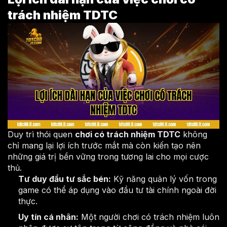
trách nhiệm TDTC
Duy trì thói quen
chơi có trách nhiệm TDTC
không
chỉ mang lại lợi ích trước mắt mà còn kiến tạo nên
những giá trị bền vững trong tương lai cho mọi cược
thủ.
Tư duy đầu tư sắc bén:
Kỹ năng quản lý vốn trong
game có thể áp dụng vào đầu tư tài chính ngoài đời
thực.
Uy tín cá nhân:
Một người chơi có trách nhiệm luôn