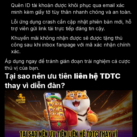
Quên ID tài khoản được khôi phục qua email xác
minh kèm giấy tờ tùy thân nhanh chóng và an toàn.
Lỗi ứng dụng crash cần cập nhật phiên bản mới, hỗ
trợ viên gửi link tải trực tiếp đáng tin cậy.
Khuyến mãi không nhận được sẽ được tặng thủ
công sau khi inbox fanpage với mã xác nhận chính
xác.
Áp dụng ngay để tránh gián đoạn trải nghiệm cá cược
thú vị của bạn.
Tại sao nên ưu tiên
liên hệ TDTC
thay vì diễn đàn?