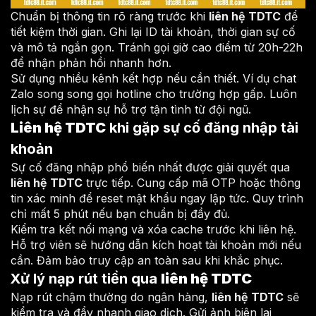
Chuẩn bị thông tin rõ ràng trước khi
liên hệ TDTC
để
tiết kiệm thời gian. Ghi lại ID tài khoản, thời gian sự cố
và mô tả ngắn gọn. Tránh gọi giờ cao điểm từ 20h-22h
để nhận phản hồi nhanh hơn.
Sử dụng nhiều kênh kết hợp nếu cần thiết. Ví dụ chat
Zalo song song gọi hotline cho trường hợp gấp. Luôn
lịch sự để nhận sự hỗ trợ tận tình từ đội ngũ.
Liên hệ TDTC
khi gặp sự cố đăng nhập tài
khoản
Sự cố đăng nhập phổ biến nhất được giải quyết qua
liên hệ TDTC
trực tiếp. Cung cấp mã OTP hoặc thông
tin xác minh để reset mật khẩu ngay lập tức. Quy trình
chỉ mất 5 phút nếu bạn chuẩn bị đầy đủ.
Kiểm tra kết nối mạng và xóa cache trước khi liên hệ.
Hỗ trợ viên sẽ hướng dẫn kích hoạt tài khoản mới nếu
cần. Đảm bảo truy cập an toàn sau khi khắc phục.
Xử lý nạp rút tiền qua
liên hệ TDTC
Nạp rút chậm thường do ngân hàng,
liên hệ TDTC
sẽ
kiểm tra và đẩy nhanh giao dịch. Gửi ảnh biên lai