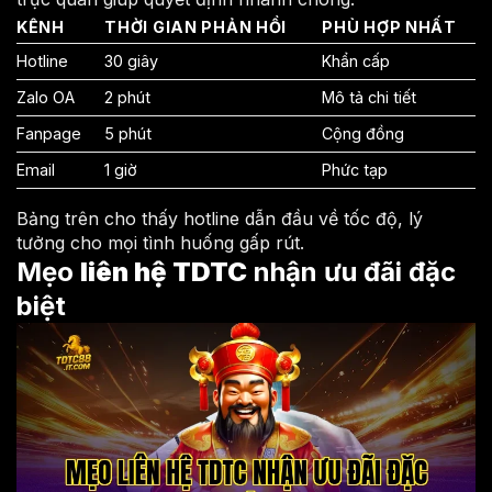
KÊNH
THỜI GIAN PHẢN HỒI
PHÙ HỢP NHẤT
Hotline
30 giây
Khẩn cấp
Zalo OA
2 phút
Mô tả chi tiết
Fanpage
5 phút
Cộng đồng
Email
1 giờ
Phức tạp
Bảng trên cho thấy hotline dẫn đầu về tốc độ, lý
tưởng cho mọi tình huống gấp rút.
Mẹo
liên hệ TDTC
nhận ưu đãi đặc
biệt