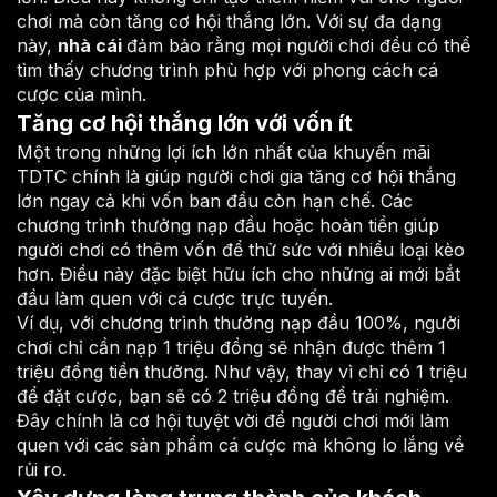
chơi mà còn tăng cơ hội thắng lớn. Với sự đa dạng
này,
nhà cái
đảm bảo rằng mọi người chơi đều có thể
tìm thấy chương trình phù hợp với phong cách cá
cược của mình.
Tăng cơ hội thắng lớn với vốn ít
Một trong những lợi ích lớn nhất của khuyến mãi
TDTC chính là giúp người chơi gia tăng cơ hội thắng
lớn ngay cả khi vốn ban đầu còn hạn chế. Các
chương trình thưởng nạp đầu hoặc hoàn tiền giúp
người chơi có thêm vốn để thử sức với nhiều loại kèo
hơn. Điều này đặc biệt hữu ích cho những ai mới bắt
đầu làm quen với cá cược trực tuyến.
Ví dụ, với chương trình thưởng nạp đầu 100%, người
chơi chỉ cần nạp 1 triệu đồng sẽ nhận được thêm 1
triệu đồng tiền thưởng. Như vậy, thay vì chỉ có 1 triệu
để đặt cược, bạn sẽ có 2 triệu đồng để trải nghiệm.
Đây chính là cơ hội tuyệt vời để người chơi mới làm
quen với các sản phẩm cá cược mà không lo lắng về
rủi ro.