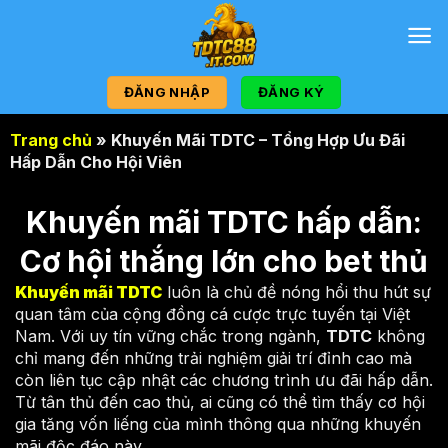
Bỏ
qua
nội
dung
ĐĂNG NHẬP
ĐĂNG KÝ
Trang chủ
»
Khuyến Mãi TDTC – Tổng Hợp Ưu Đãi
Hấp Dẫn Cho Hội Viên
Khuyến mãi TDTC hấp dẫn:
Cơ hội thắng lớn cho bet thủ
Khuyến mãi TDTC
luôn là chủ đề nóng hổi thu hút sự
quan tâm của cộng đồng cá cược trực tuyến tại Việt
Nam. Với uy tín vững chắc trong ngành,
TDTC
không
chỉ mang đến những trải nghiệm giải trí đỉnh cao mà
còn liên tục cập nhật các chương trình ưu đãi hấp dẫn.
Từ tân thủ đến cao thủ, ai cũng có thể tìm thấy cơ hội
gia tăng vốn liếng của mình thông qua những khuyến
mãi độc đáo này.