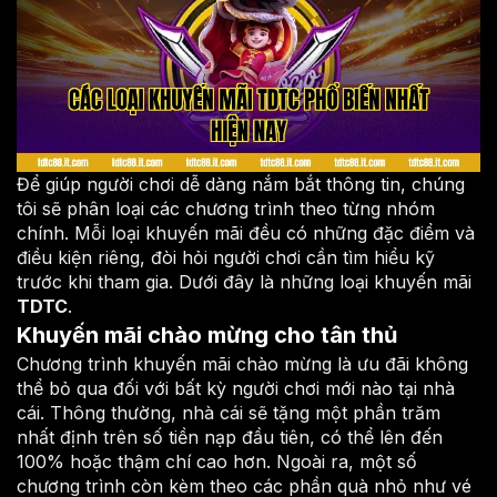
Để giúp người chơi dễ dàng nắm bắt thông tin, chúng
tôi sẽ phân loại các chương trình theo từng nhóm
chính. Mỗi loại khuyến mãi đều có những đặc điểm và
điều kiện riêng, đòi hỏi người chơi cần tìm hiểu kỹ
trước khi tham gia. Dưới đây là những loại khuyến mãi
TDTC
.
Khuyến mãi chào mừng cho tân thủ
Chương trình khuyến mãi chào mừng là ưu đãi không
thể bỏ qua đối với bất kỳ người chơi mới nào tại nhà
cái. Thông thường, nhà cái sẽ tặng một phần trăm
nhất định trên số tiền nạp đầu tiên, có thể lên đến
100% hoặc thậm chí cao hơn. Ngoài ra, một số
chương trình còn kèm theo các phần quà nhỏ như vé