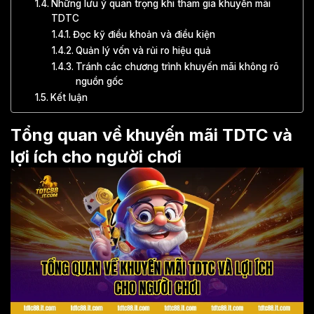
Những lưu ý quan trọng khi tham gia khuyến mãi
TDTC
Đọc kỹ điều khoản và điều kiện
Quản lý vốn và rủi ro hiệu quả
Tránh các chương trình khuyến mãi không rõ
nguồn gốc
Kết luận
Tổng quan về khuyến mãi TDTC và
lợi ích cho người chơi