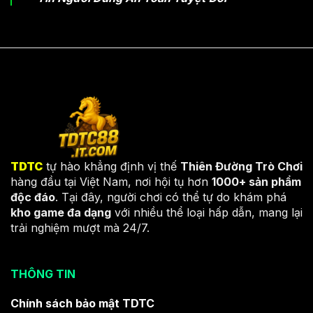
TDTC
tự hào khẳng định vị thế
Thiên Đường Trò Chơi
hàng đầu tại Việt Nam, nơi hội tụ hơn
1000+ sản phẩm
độc đáo
. Tại đây, người chơi có thể tự do khám phá
kho game đa dạng
với nhiều thể loại hấp dẫn, mang lại
trải nghiệm mượt mà 24/7.
THÔNG TIN
Chính sách bảo mật TDTC