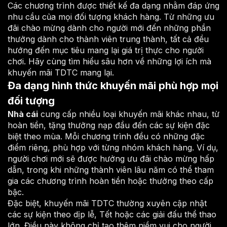
Các chương trình được thiết kế đa dạng nhằm đáp ứng
nhu cầu của mọi đối tượng khách hàng. Từ những ưu
đãi chào mừng dành cho người mới đến những phần
thưởng dành cho thành viên trung thành, tất cả đều
hướng đến mục tiêu mang lại giá trị thực cho người
chơi. Hãy cùng tìm hiểu sâu hơn về những lợi ích mà
khuyến mãi TDTC mang lại.
Đa dạng hình thức khuyến mãi phù hợp mọi
đối tượng
Nhà cái
cung cấp nhiều loại khuyến mãi khác nhau, từ
hoàn tiền, tặng thưởng nạp đầu đến các sự kiện đặc
biệt theo mùa. Mỗi chương trình đều có những đặc
điểm riêng, phù hợp với từng nhóm khách hàng. Ví dụ,
người chơi mới sẽ được hưởng ưu đãi chào mừng hấp
dẫn, trong khi những thành viên lâu năm có thể tham
gia các chương trình hoàn tiền hoặc thưởng theo cấp
bậc.
Đặc biệt, khuyến mãi TDTC thường xuyên cập nhật
các sự kiện theo dịp lễ, Tết hoặc các giải đấu thể thao
lớn. Điều này không chỉ tạo thêm niềm vui cho người