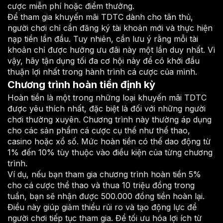
cược miễn phí hoặc điểm thưởng.
Để tham gia khuyến mãi TDTC dành cho tân thủ,
người chơi chỉ cần đăng ký tài khoản mới và thực hiện
nạp tiền lần đầu. Tuy nhiên, cần lưu ý rằng mỗi tài
khoản chỉ được hưởng ưu đãi này một lần duy nhất. Vì
vậy, hãy tận dụng tối đa cơ hội này để có khởi đầu
thuận lợi nhất trong hành trình cá cược của mình.
Chương trình hoàn tiền định kỳ
Hoàn tiền là một trong những loại khuyến mãi TDTC
được yêu thích nhất, đặc biệt là đối với những người
chơi thường xuyên. Chương trình này thường áp dụng
cho các sản phẩm cá cược cụ thể như thể thao,
casino hoặc xổ số. Mức hoàn tiền có thể dao động từ
1% đến 10% tùy thuộc vào điều kiện của từng chương
trình.
Ví dụ, nếu bạn tham gia chương trình hoàn tiền 5%
cho cá cược thể thao và thua 10 triệu đồng trong
tuần, bạn sẽ nhận được 500.000 đồng tiền hoàn lại.
Điều này giúp giảm thiểu rủi ro và tạo động lực để
người chơi tiếp tục tham gia. Để tối ưu hóa lợi ích từ