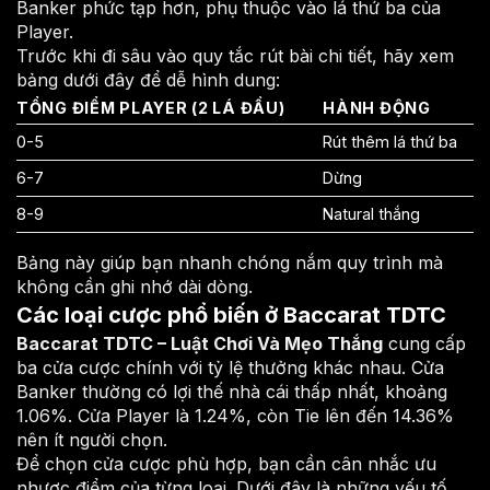
Banker phức tạp hơn, phụ thuộc vào lá thứ ba của
Player.
Trước khi đi sâu vào quy tắc rút bài chi tiết, hãy xem
bảng dưới đây để dễ hình dung:
TỔNG ĐIỂM PLAYER (2 LÁ ĐẦU)
HÀNH ĐỘNG
0-5
Rút thêm lá thứ ba
6-7
Dừng
8-9
Natural thắng
Bảng này giúp bạn nhanh chóng nắm quy trình mà
không cần ghi nhớ dài dòng.
Các loại cược phổ biến ở Baccarat TDTC
Baccarat TDTC – Luật Chơi Và Mẹo Thắng
cung cấp
ba cửa cược chính với tỷ lệ thưởng khác nhau. Cửa
Banker thường có lợi thế nhà cái thấp nhất, khoảng
1.06%. Cửa Player là 1.24%, còn Tie lên đến 14.36%
nên ít người chọn.
Để chọn cửa cược phù hợp, bạn cần cân nhắc ưu
nhược điểm của từng loại. Dưới đây là những yếu tố