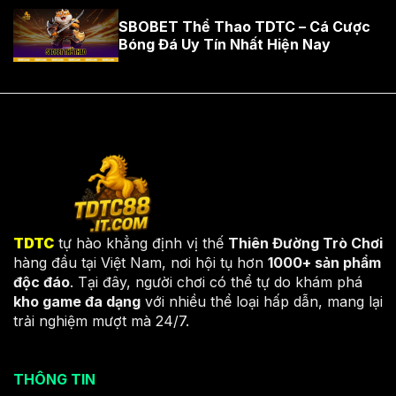
SBOBET Thể Thao TDTC – Cá Cược
Bóng Đá Uy Tín Nhất Hiện Nay
TDTC
tự hào khẳng định vị thế
Thiên Đường Trò Chơi
hàng đầu tại Việt Nam, nơi hội tụ hơn
1000+ sản phẩm
độc đáo
. Tại đây, người chơi có thể tự do khám phá
kho game đa dạng
với nhiều thể loại hấp dẫn, mang lại
trải nghiệm mượt mà 24/7.
THÔNG TIN