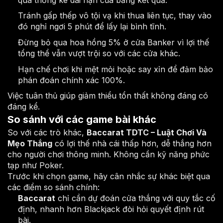
Tránh gấp thếp vô tội vạ khi thua liên tục, thay vào
đó nghỉ ngơi 5 phút để lấy lại bình tĩnh.
Đừng bỏ qua hoa hồng 5% ở cửa Banker vì lợi thế
tổng thể vẫn vượt trội so với các cửa khác.
Hạn chế chơi khi mệt mỏi hoặc say xỉn để đảm bảo
phán đoán chính xác 100%.
Việc tuân thủ giúp giảm thiểu tổn thất không đáng có
đáng kể.
So sánh với các game bài khác
So với các trò khác,
Baccarat TDTC – Luật Chơi Và
Mẹo Thắng
có lợi thế nhà cái thấp hơn, dễ thắng hơn
cho người chơi thông minh. Không cần kỹ năng phức
tạp như Poker.
Trước khi chọn game, hãy cân nhắc sự khác biệt qua
các điểm so sánh chính:
Baccarat
chỉ cần dự đoán cửa thắng với quy tắc cố
định, nhanh hơn Blackjack đòi hỏi quyết định rút
bài.