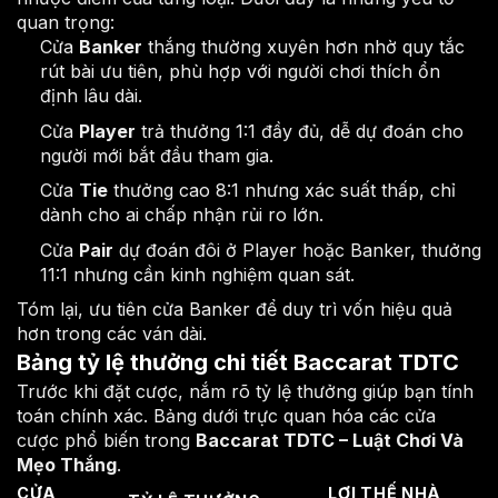
quan trọng:
Cửa
Banker
thắng thường xuyên hơn nhờ quy tắc
rút bài ưu tiên, phù hợp với người chơi thích ổn
định lâu dài.
Cửa
Player
trả thưởng 1:1 đầy đủ, dễ dự đoán cho
người mới bắt đầu tham gia.
Cửa
Tie
thưởng cao 8:1 nhưng xác suất thấp, chỉ
dành cho ai chấp nhận rủi ro lớn.
Cửa
Pair
dự đoán đôi ở Player hoặc Banker, thưởng
11:1 nhưng cần kinh nghiệm quan sát.
Tóm lại, ưu tiên cửa Banker để duy trì vốn hiệu quả
hơn trong các ván dài.
Bảng tỷ lệ thưởng chi tiết Baccarat TDTC
Trước khi đặt cược, nắm rõ tỷ lệ thưởng giúp bạn tính
toán chính xác. Bảng dưới trực quan hóa các cửa
cược phổ biến trong
Baccarat TDTC – Luật Chơi Và
Mẹo Thắng
.
CỬA
LỢI THẾ NHÀ