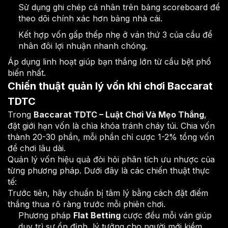
Sử dụng ghi chép cá nhân trên bảng scoreboard để
theo dõi chính xác hơn bảng nhà cái.
Kết hợp vốn gấp thếp nhẹ ở ván thứ 3 của cầu để
nhân đôi lợi nhuận nhanh chóng.
Áp dụng linh hoạt giúp bạn thắng lớn từ cầu bệt phổ
biến nhất.
Chiến thuật quản lý vốn khi chơi Baccarat
TDTC
Trong
Baccarat TDTC – Luật Chơi Và Mẹo Thắng
,
đặt giới hạn vốn là chìa khóa tránh cháy túi. Chia vốn
thành 20-30 phần, mỗi phần chỉ cược 1-2% tổng vốn
để chơi lâu dài.
Quản lý vốn hiệu quả đòi hỏi phân tích ưu nhược của
từng phương pháp. Dưới đây là các chiến thuật thực
tế:
Trước tiên, hãy chuẩn bị tâm lý bằng cách đặt điểm
thắng thua rõ ràng trước mỗi phiên chơi.
Phương pháp
Flat Betting
cược đều mỗi ván giúp
duy trì sự ổn định, lý tưởng cho người mới kiểm