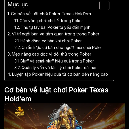
Mục lục
Cơ bản về luật chơi Poker Texas Hold’em
Các vòng chơi chi tiết trong Poker
Thứ tự tay bài Poker từ yếu đến mạnh
Vị trí ngồi bàn và tầm quan trọng trong Poker
Hành động cơ bản khi chơi Poker
Chiến lược cơ bản cho người mới chơi Poker
Mẹo nâng cao đọc vị đối thủ trong Poker
Bluff và semi-bluff hiệu quả trong Poker
Quản lý vốn và tâm lý chơi Poker dài hạn
Luyện tập Poker hiệu quả từ cơ bản đến nâng cao
Cơ bản về luật chơi Poker Texas
Hold’em