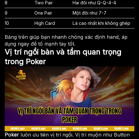
8
Two Pair
Hai đôi như Q-Q-4-4
9
One Pair
Một đôi như 7-7
10
High Card
Lá cao nhất khi không ghép
Bảng trên giúp bạn nhanh chóng xác định hand, áp
dụng ngay để tố mạnh tay tốt.
Vị trí ngồi bàn và tầm quan trọng
trong Poker
Poker
luôn ưu tiên vị trí ngồi. Vị trí muộn như Button