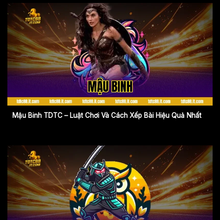
Mậu Binh TDTC – Luật Chơi Và Cách Xếp Bài Hiệu Quả Nhất