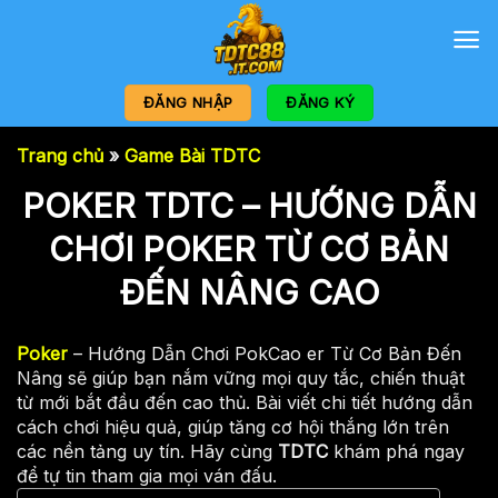
Bỏ
qua
nội
dung
ĐĂNG NHẬP
ĐĂNG KÝ
Trang chủ
»
Game Bài TDTC
POKER TDTC – HƯỚNG DẪN
CHƠI POKER TỪ CƠ BẢN
ĐẾN NÂNG CAO
Poker
– Hướng Dẫn Chơi PokCao er Từ Cơ Bản Đến
Nâng sẽ giúp bạn nắm vững mọi quy tắc, chiến thuật
từ mới bắt đầu đến cao thủ. Bài viết chi tiết hướng dẫn
cách chơi hiệu quả, giúp tăng cơ hội thắng lớn trên
các nền tảng uy tín. Hãy cùng
TDTC
khám phá ngay
để tự tin tham gia mọi ván đấu.