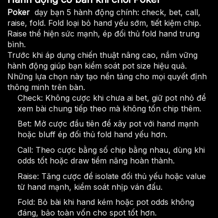
Poker
dạy bạn 5 hành động chính: check, bet, call,
raise, fold. Fold loại bỏ hand yếu sớm, tiết kiệm chip.
Raise thể hiện sức mạnh, ép đối thủ fold hand trung
bình.
Trước khi áp dụng chiến thuật nâng cao, nắm vững
hành động giúp bạn kiểm soát pot size hiệu quả.
Những lựa chọn này tạo nền tảng cho mọi quyết định
thông minh trên bàn.
Check: Không cược khi chưa ai bet, giữ pot nhỏ để
xem bài chung tiếp theo mà không tốn chip thêm.
Bet: Mở cược đầu tiên để xây pot với hand mạnh
hoặc bluff ép đối thủ fold hand yếu hơn.
Call: Theo cược bằng số chip bằng nhau, dùng khi
odds tốt hoặc draw tiềm năng hoàn thành.
Raise: Tăng cược để isolate đối thủ yếu hoặc value
từ hand mạnh, kiểm soát nhịp ván đấu.
Fold: Bỏ bài khi hand kém hoặc pot odds không
đáng, bảo toàn vốn cho spot tốt hơn.