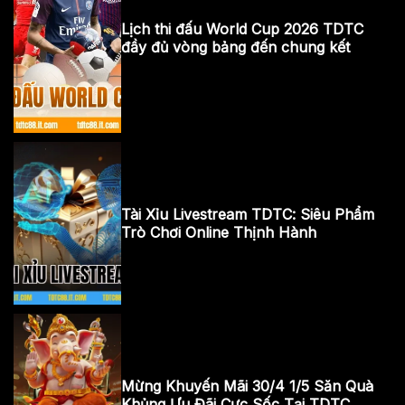
Lịch thi đấu World Cup 2026 TDTC
Lịch thi đấu
đầy đủ vòng bảng đến chung kết
World Cup
2026
Tài Xỉu Livestream TDTC: Siêu Phẩm
Trò Chơi Online Thịnh Hành
Tài Xỉu
Livestream
Mừng Khuyến Mãi 30/4 1/5 Săn Quà
Khủng Ưu Đãi Cực Sốc Tại TDTC