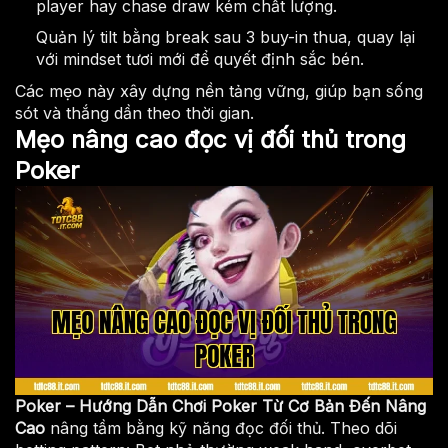
player hay chase draw kém chất lượng.
Quản lý tilt bằng break sau 3 buy-in thua, quay lại
với mindset tươi mới để quyết định sắc bén.
Các mẹo này xây dựng nền tảng vững, giúp bạn sống
sót và thắng dần theo thời gian.
Mẹo nâng cao đọc vị đối thủ trong
Poker
Poker – Hướng Dẫn Chơi Poker Từ Cơ Bản Đến Nâng
Cao
nâng tầm bằng kỹ năng đọc đối thủ. Theo dõi