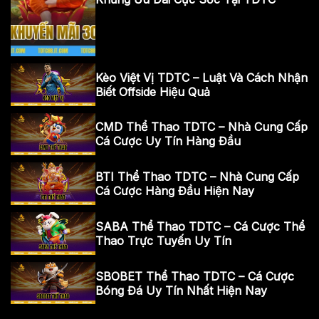
Mừng Khuyến
Mãi 30/4 1/5
Kèo Việt Vị TDTC – Luật Và Cách Nhận
Biết Offside Hiệu Quả
CMD Thể Thao TDTC – Nhà Cung Cấp
Cá Cược Uy Tín Hàng Đầu
BTI Thể Thao TDTC – Nhà Cung Cấp
Cá Cược Hàng Đầu Hiện Nay
SABA Thể Thao TDTC – Cá Cược Thể
Thao Trực Tuyến Uy Tín
SBOBET Thể Thao TDTC – Cá Cược
Bóng Đá Uy Tín Nhất Hiện Nay