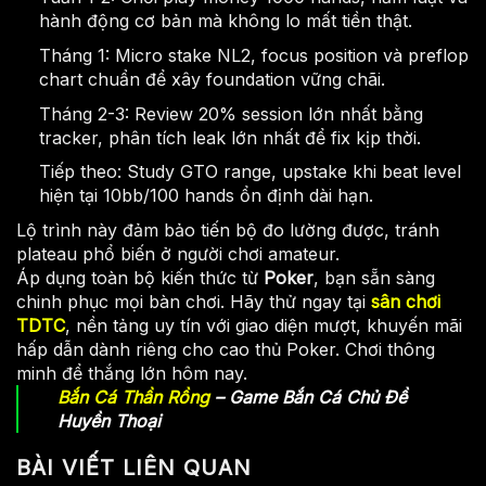
hành động cơ bản mà không lo mất tiền thật.
Tháng 1: Micro stake NL2, focus position và preflop
chart chuẩn để xây foundation vững chãi.
Tháng 2-3: Review 20% session lớn nhất bằng
tracker, phân tích leak lớn nhất để fix kịp thời.
Tiếp theo: Study GTO range, upstake khi beat level
hiện tại 10bb/100 hands ổn định dài hạn.
Lộ trình này đảm bảo tiến bộ đo lường được, tránh
plateau phổ biến ở người chơi amateur.
Áp dụng toàn bộ kiến thức từ
Poker
, bạn sẵn sàng
chinh phục mọi bàn chơi. Hãy thử ngay tại
sân chơi
TDTC
, nền tảng uy tín với giao diện mượt, khuyến mãi
hấp dẫn dành riêng cho cao thủ Poker. Chơi thông
minh để thắng lớn hôm nay.
Bắn Cá Thần Rồng
– Game Bắn Cá Chủ Đề
Huyền Thoại
BÀI VIẾT LIÊN QUAN