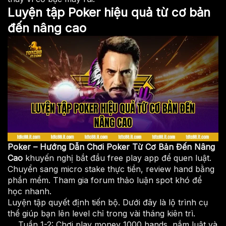
Luyện tập Poker hiệu quả từ cơ bản
đến nâng cao
Poker – Hướng Dẫn Chơi Poker Từ Cơ Bản Đến Nâng
Cao
khuyến nghị bắt đầu free play app để quen luật.
Chuyển sang micro stake thực tiền, review hand bằng
phần mềm. Tham gia forum thảo luận spot khó để
học nhanh.
Luyện tập quyết định tiến bộ. Dưới đây là lộ trình cụ
thể giúp bạn lên level chỉ trong vài tháng kiên trì.
Tuần 1-2: Chơi play money 1000 hands, nắm luật và